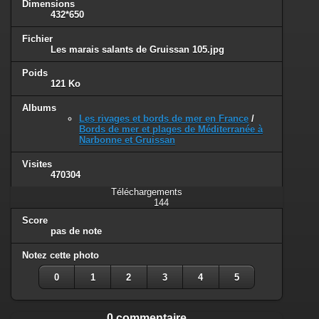
Dimensions
432*650
Fichier
Les marais salants de Gruissan 105.jpg
Poids
121 Ko
Albums
Les rivages et bords de mer en France
/
Bords de mer et plages de Méditerranée à
Narbonne et Gruissan
Visites
470304
Téléchargements
144
Score
pas de note
Notez cette photo
0
1
2
3
4
5
0 commentaire