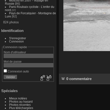
Moscou en 2007 - Voyage en
Russie
[86]
Paris Roubaix cycliste - L'enfer du
nord
[57]
Pays de Forcalquier - Montagne de
Lure
[92]
824 photos
Identification
S'enregistrer
Connexion
Connexion rapide
Nom d'utilisateur
Mot de passe
Connexion auto
0 commentaire
Spéciales
Mieux notées
Photos au hasard
Photos récentes
Plus téléchargées