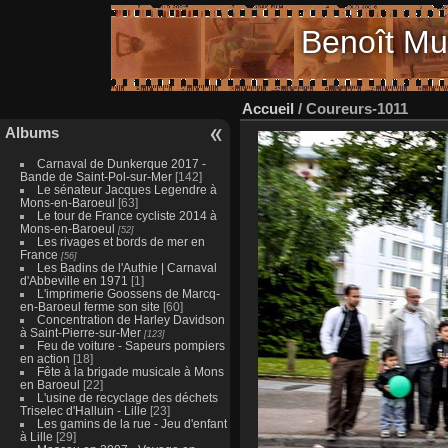
Benoît Mu
Accueil
/
Coureurs-1011
Albums
Carnaval de Dunkerque 2017 -
Bande de Saint-Pol-sur-Mer
[142]
Le sénateur Jacques Legendre à
Mons-en-Baroeul
[63]
Le tour de France cycliste 2014 à
Mons-en-Baroeul
[52]
Les rivages et bords de mer en
France
[56]
Les Badins de l'Authie | Carnaval
d'Abbeville en 1971
[1]
L'imprimerie Goossens de Marcq-
en-Baroeul ferme son site
[60]
Concentration de Harley Davidson
à Saint-Pierre-sur-Mer
[123]
Feu de voiture - Sapeurs pompiers
en action
[18]
Fête à la brigade musicale à Mons
en Baroeul
[22]
L'usine de recyclage des déchets
Triselec d'Halluin - Lille
[23]
Les gamins de la rue - Jeu d'enfant
à Lille
[29]