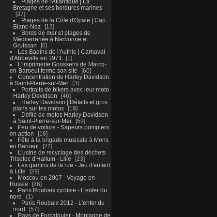
Plages de l'Atlantique | La
Bretagne et ses bordures marines
37
Plages de la Côte d'Opale | Cap
Blanc-Nez
13
Bords de mer et plages de
Méditerranée à Narbonne et
Gruissan
6
Les Badins de l'Authie | Carnaval
d'Abbeville en 1971
1
L'imprimerie Goossens de Marcq-
en-Baroeul ferme son site
60
Concentration de Harley Davidson
à Saint-Pierre-sur-Mer
3
Portraits de bikers avec leur moto
Harley Davidson
46
Harley Davidson | Détails et gros
plans sur les motos
18
Défilé de motos Harley Davidson
à Saint-Pierre-sur-Mer
59
Feu de voiture - Sapeurs pompiers
en action
18
Fête à la brigade musicale à Mons
en Baroeul
22
L'usine de recyclage des déchets
Triselec d'Halluin - Lille
23
Les gamins de la rue - Jeu d'enfant
à Lille
29
Moscou en 2007 - Voyage en
Russie
86
Paris Roubaix cycliste - L'enfer du
nord
1
Paris Roubaix 2012 - L'enfer du
nord
57
Pays de Forcalquier - Montagne de