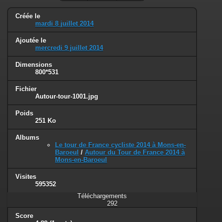
Créée le
mardi 8 juillet 2014
Ajoutée le
mercredi 9 juillet 2014
Dimensions
800*531
Fichier
Autour-tour-1001.jpg
Poids
251 Ko
Albums
Le tour de France cycliste 2014 à Mons-en-
Baroeul
/
Autour du Tour de France 2014 à
Mons-en-Baroeul
Visites
595352
Téléchargements
292
Score