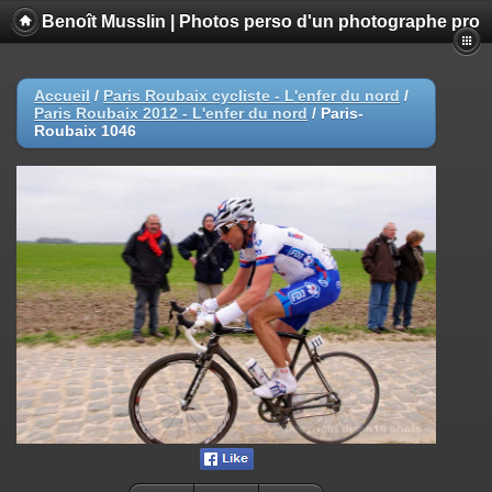
Benoît Musslin | Photos perso d'un photographe pro
Accueil
/
Paris Roubaix cycliste - L'enfer du nord
/
Paris Roubaix 2012 - L'enfer du nord
/
Paris-
Roubaix 1046