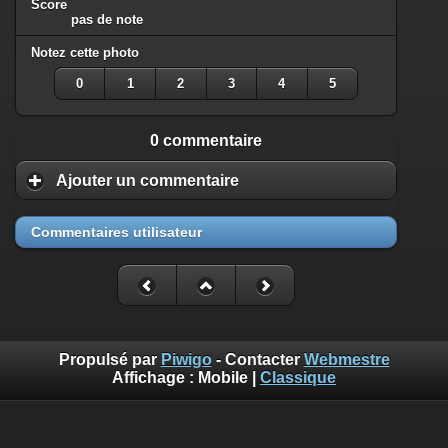
Score
pas de note
Notez cette photo
0
1
2
3
4
5
0 commentaire
Ajouter un commentaire
Commentaires utilisateur
Propulsé par
Piwigo
- Contacter
Webmestre
Affichage :
Mobile
|
Classique
Benoît Musslin est photographe professionnel pour reportages
et portraits à Mons-en-Baroeul chez diaph16 photo. Ces photos
sont mises à disposition selon les termes de la Licence