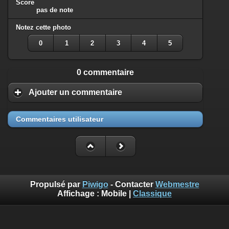
Score
pas de note
Notez cette photo
0
1
2
3
4
5
0 commentaire
Ajouter un commentaire
Commentaires utilisateur
Propulsé par
Piwigo
- Contacter
Webmestre
Affichage :
Mobile
|
Classique
Benoît Musslin est photographe professionnel pour reportages
et portraits à Mons-en-Baroeul chez diaph16 photo. Ces photos
sont mises à disposition selon les termes de la Licence