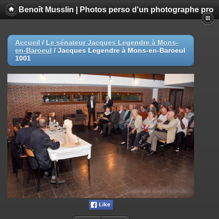
Benoît Musslin | Photos perso d'un photographe pro
Accueil
/
Le sénateur Jacques Legendre à Mons-
en-Baroeul
/
Jacques Legendre à Mons-en-Baroeul
1001