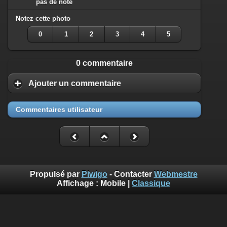
pas de note
Notez cette photo
0
1
2
3
4
5
0 commentaire
Ajouter un commentaire
Commentaires utilisateur
Propulsé par
Piwigo
- Contacter
Webmestre
Affichage :
Mobile
|
Classique
Benoît Musslin est photographe professionnel pour reportages
et portraits à Mons-en-Baroeul chez diaph16 photo. Ces photos
sont mises à disposition selon les termes de la Licence
Creative Commons Attribution - Pas d’Utilisation Commerciale.