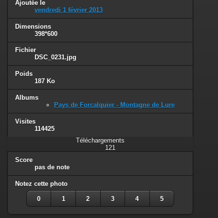
Ajoutée le
vendredi 1 février 2013
Dimensions
398*600
Fichier
DSC_0231.jpg
Poids
187 Ko
Albums
Pays de Forcalquier - Montagne de Lure
Visites
114425
Téléchargements
121
Score
pas de note
Notez cette photo
0
1
2
3
4
5