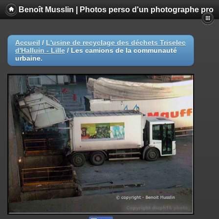
Benoît Musslin | Photos perso d'un photographe pro
Accueil
/
L'usine de recyclage des déchets Triselec
d'Halluin - Lille
/
Les camions de la communauté
urbaine.