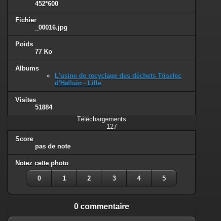
452*600
Fichier
_00016.jpg
Poids
77 Ko
Albums
L'usine de recyclage des déchets Triselec
d'Halluin - Lille
Visites
51884
Téléchargements
127
Score
pas de note
Notez cette photo
0
1
2
3
4
5
0 commentaire