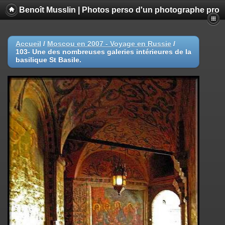
Benoît Musslin | Photos perso d'un photographe pro
Accueil
/
Moscou en 2007 - Voyage en Russie
/
103- Une des nombreuses galeries intérieures de la
basilique St Basile.