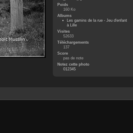
Poids
160 Ko
Albums
Les gamins de la rue - Jeu d'enfant
à Lille
Visites
52633
Téléchargements
137
Score
pas de note
Notez cette photo