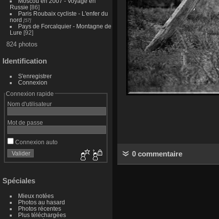
Moscou en 2007 - Voyage en
Russie
[86]
Paris Roubaix cycliste - L'enfer du
nord
[57]
Pays de Forcalquier - Montagne de
Lure
[92]
824 photos
Identification
S'enregistrer
Connexion
Connexion rapide
Nom d'utilisateur
Mot de passe
Connexion auto
0 commentaire
Spéciales
Mieux notées
Photos au hasard
Photos récentes
Plus téléchargées