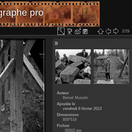
graphe pro
2/29
Auteur
Benoit Musslin
Ajoutée le
vendredi 8 février 2013
Dimensions
800*518
Fichier
_00002.jpg