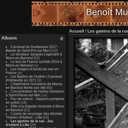
Benoît Mu
Accueil
/
Les gamins de la rue 
Albums
Carnaval de Dunkerque 2017 -
Bande de Saint-Pol-sur-Mer
[142]
Le sénateur Jacques Legendre à
Mons-en-Baroeul
[63]
Le tour de France cycliste 2014 à
Mons-en-Baroeul
[52]
Les rivages et bords de mer en
France
[56]
Les Badins de l'Authie | Carnaval
d'Abbeville en 1971
[1]
L'imprimerie Goossens de Marcq-
en-Baroeul ferme son site
[60]
Concentration de Harley Davidson
à Saint-Pierre-sur-Mer
[123]
Feu de voiture - Sapeurs pompiers
en action
[18]
Fête à la brigade musicale à Mons
en Baroeul
[22]
L'usine de recyclage des déchets
Triselec d'Halluin - Lille
[23]
Les gamins de la rue - Jeu
d'enfant à Lille
[29]