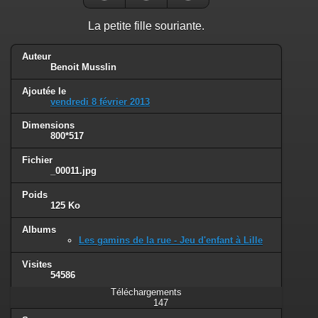
La petite fille souriante.
Auteur
Benoit Musslin
Ajoutée le
vendredi 8 février 2013
Dimensions
800*517
Fichier
_00011.jpg
Poids
125 Ko
Albums
Les gamins de la rue - Jeu d'enfant à Lille
Visites
54586
Téléchargements
147