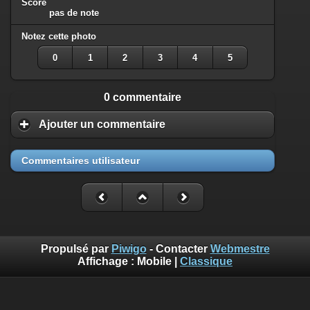
Score
pas de note
Notez cette photo
0
1
2
3
4
5
0 commentaire
Ajouter un commentaire
Commentaires utilisateur
Propulsé par
Piwigo
- Contacter
Webmestre
Affichage :
Mobile
|
Classique
Benoît Musslin est photographe professionnel pour reportages
et portraits à Mons-en-Baroeul chez diaph16 photo. Ces photos
sont mises à disposition selon les termes de la Licence