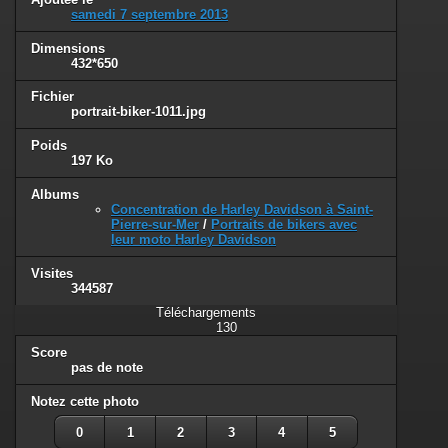
samedi 7 septembre 2013
Dimensions
432*650
Fichier
portrait-biker-1011.jpg
Poids
197 Ko
Albums
Concentration de Harley Davidson à Saint-
Pierre-sur-Mer
/
Portraits de bikers avec
leur moto Harley Davidson
Visites
344587
Téléchargements
130
Score
pas de note
Notez cette photo
0
1
2
3
4
5