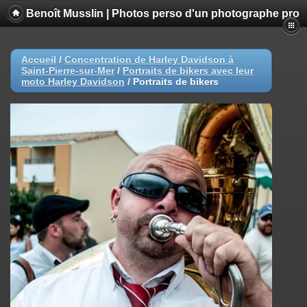
Benoît Musslin | Photos perso d'un photographe pro
Accueil
/
Concentration de Harley Davidson à
Saint-Pierre-sur-Mer
/
Portraits de bikers avec leur
moto Harley Davidson
/
Portraits de bikers