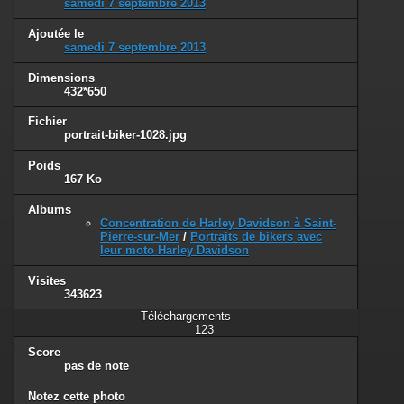
samedi 7 septembre 2013
Ajoutée le
samedi 7 septembre 2013
Dimensions
432*650
Fichier
portrait-biker-1028.jpg
Poids
167 Ko
Albums
Concentration de Harley Davidson à Saint-
Pierre-sur-Mer
/
Portraits de bikers avec
leur moto Harley Davidson
Visites
343623
Téléchargements
123
Score
pas de note
Notez cette photo