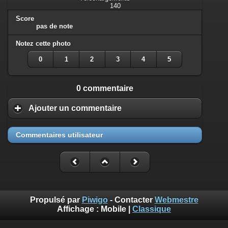
140
Score
pas de note
Notez cette photo
0
1
2
3
4
5
0 commentaire
Ajouter un commentaire
Commentaires utilisateur
Propulsé par
Piwigo
- Contacter
Webmestre
Affichage :
Mobile
|
Classique
Benoît Musslin est photographe professionnel pour reportages