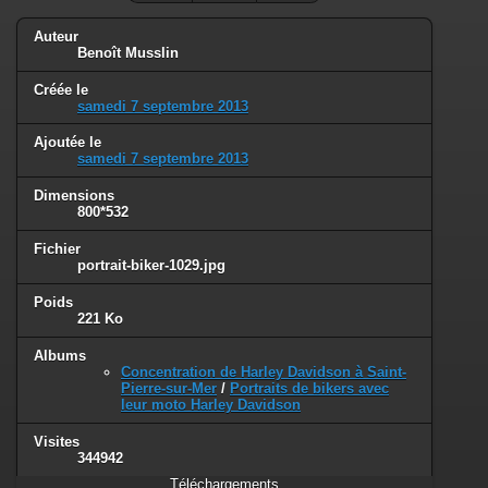
Auteur
Benoît Musslin
Créée le
samedi 7 septembre 2013
Ajoutée le
samedi 7 septembre 2013
Dimensions
800*532
Fichier
portrait-biker-1029.jpg
Poids
221 Ko
Albums
Concentration de Harley Davidson à Saint-
Pierre-sur-Mer
/
Portraits de bikers avec
leur moto Harley Davidson
Visites
344942
Téléchargements