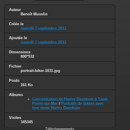
Auteur
Benoît Musslin
Créée le
samedi 7 septembre 2013
Ajoutée le
samedi 7 septembre 2013
Dimensions
800*532
Fichier
portrait-biker-1031.jpg
Poids
161 Ko
Albums
Concentration de Harley Davidson à Saint-
Pierre-sur-Mer
/
Portraits de bikers avec
leur moto Harley Davidson
Visites
345345
Téléchargements