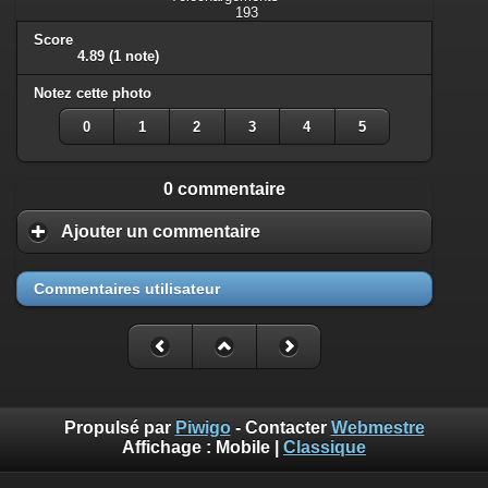
193
Score
4.89
(1 note)
Notez cette photo
0
1
2
3
4
5
0 commentaire
Ajouter un commentaire
Commentaires utilisateur
Propulsé par
Piwigo
- Contacter
Webmestre
Affichage :
Mobile
|
Classique
Benoît Musslin est photographe professionnel pour reportages