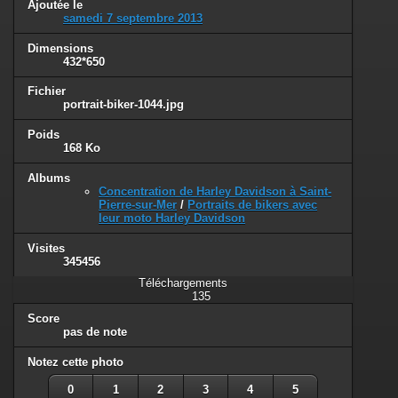
Ajoutée le
samedi 7 septembre 2013
Dimensions
432*650
Fichier
portrait-biker-1044.jpg
Poids
168 Ko
Albums
Concentration de Harley Davidson à Saint-
Pierre-sur-Mer
/
Portraits de bikers avec
leur moto Harley Davidson
Visites
345456
Téléchargements
135
Score
pas de note
Notez cette photo
0
1
2
3
4
5