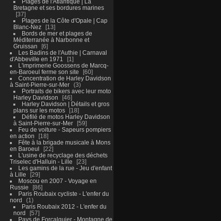
Plages de l'Atlantique | La
Bretagne et ses bordures marines
37
Plages de la Côte d'Opale | Cap
Blanc-Nez
13
Bords de mer et plages de
Méditerranée à Narbonne et
Gruissan
6
Les Badins de l'Authie | Carnaval
d'Abbeville en 1971
1
L'imprimerie Goossens de Marcq-
en-Baroeul ferme son site
60
Concentration de Harley Davidson
à Saint-Pierre-sur-Mer
3
Portraits de bikers avec leur moto
Harley Davidson
46
Harley Davidson | Détails et gros
plans sur les motos
18
Défilé de motos Harley Davidson
à Saint-Pierre-sur-Mer
59
Feu de voiture - Sapeurs pompiers
en action
18
Fête à la brigade musicale à Mons
en Baroeul
22
L'usine de recyclage des déchets
Triselec d'Halluin - Lille
23
Les gamins de la rue - Jeu d'enfant
à Lille
29
Moscou en 2007 - Voyage en
Russie
86
Paris Roubaix cycliste - L'enfer du
nord
1
Paris Roubaix 2012 - L'enfer du
nord
57
Pays de Forcalquier - Montagne de