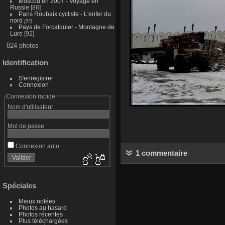
Moscou en 2007 - Voyage en
Russie
[86]
Paris Roubaix cycliste - L'enfer du
nord
[57]
Pays de Forcalquier - Montagne de
Lure
[92]
824 photos
Identification
S'enregistrer
Connexion
Connexion rapide
Nom d'utilisateur
Mot de passe
Connexion auto
1 commentaire
Spéciales
Mieux notées
Photos au hasard
Photos récentes
Plus téléchargées