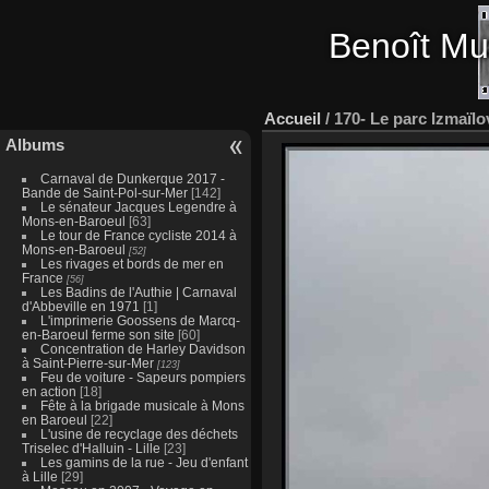
Benoît Mu
Accueil
/
170- Le parc Izmaïl
Albums
Carnaval de Dunkerque 2017 -
Bande de Saint-Pol-sur-Mer
[142]
Le sénateur Jacques Legendre à
Mons-en-Baroeul
[63]
Le tour de France cycliste 2014 à
Mons-en-Baroeul
[52]
Les rivages et bords de mer en
France
[56]
Les Badins de l'Authie | Carnaval
d'Abbeville en 1971
[1]
L'imprimerie Goossens de Marcq-
en-Baroeul ferme son site
[60]
Concentration de Harley Davidson
à Saint-Pierre-sur-Mer
[123]
Feu de voiture - Sapeurs pompiers
en action
[18]
Fête à la brigade musicale à Mons
en Baroeul
[22]
L'usine de recyclage des déchets
Triselec d'Halluin - Lille
[23]
Les gamins de la rue - Jeu d'enfant
à Lille
[29]