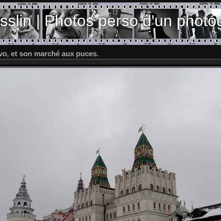
sslin | Photos perso d'un photo
ovo, et son marché aux puces.