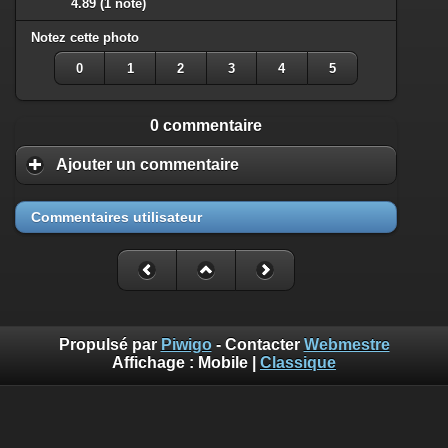
4.89
(1 note)
Notez cette photo
0
1
2
3
4
5
0 commentaire
Ajouter un commentaire
Commentaires utilisateur
Propulsé par
Piwigo
- Contacter
Webmestre
Affichage :
Mobile
|
Classique
Benoît Musslin est photographe professionnel pour reportages
et portraits à Mons-en-Baroeul chez diaph16 photo. Ces photos
sont mises à disposition selon les termes de la Licence