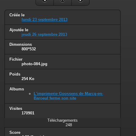
Créée le
lundi 23 septembre 2013
Ajoutée le
jeudi 26 septembre 2013
Dimensions
800*532
Fichier
photo-084.jpg
Poids
254 Ko
Albums
L'imprimerie Goossens de Marcq-en-
Baroeul ferme son site
Visites
170901
Téléchargements
248
Score