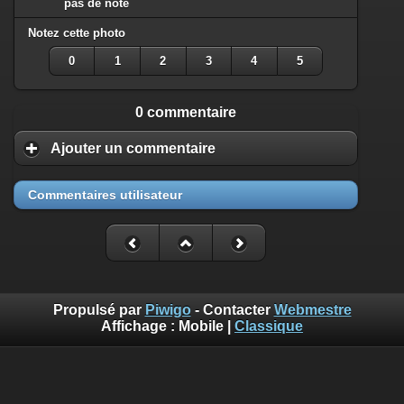
pas de note
Notez cette photo
0
1
2
3
4
5
0 commentaire
Ajouter un commentaire
Commentaires utilisateur
Propulsé par
Piwigo
- Contacter
Webmestre
Affichage :
Mobile
|
Classique
Benoît Musslin est photographe professionnel pour reportages
et portraits à Mons-en-Baroeul chez diaph16 photo. Ces photos
sont mises à disposition selon les termes de la Licence
Creative Commons Attribution - Pas d’Utilisation Commerciale.