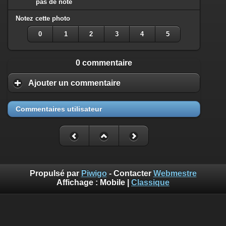
pas de note
Notez cette photo
0
1
2
3
4
5
0 commentaire
Ajouter un commentaire
Commentaires utilisateur
Propulsé par
Piwigo
- Contacter
Webmestre
Affichage :
Mobile
|
Classique
Benoît Musslin est photographe professionnel pour reportages
et portraits à Mons-en-Baroeul chez diaph16 photo. Ces photos
sont mises à disposition selon les termes de la Licence
Creative Commons Attribution - Pas d’Utilisation Commerciale.